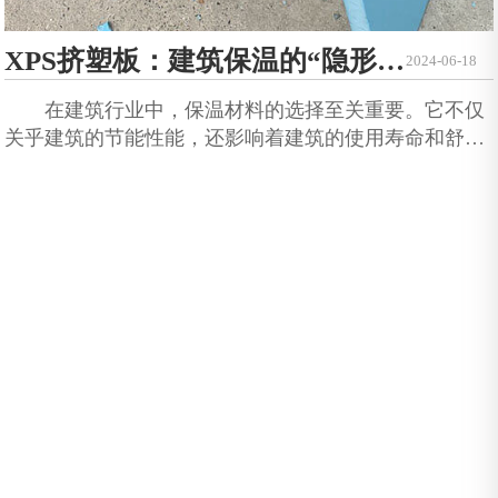
XPS挤塑板：建筑保温的“隐形守护者”
2024-06-18
在建筑行业中，保温材料的选择至关重要。它不仅
关乎建筑的节能性能，还影响着建筑的使用寿命和舒适
度。在众多保温材料中，XPS挤塑板凭借其独特的性
能，逐渐成为了市场上的热门选择。今天，跟着武汉
XPS挤塑板厂家​来一起了解一下这种具有蜂窝状闭孔结
构的XPS挤塑板。