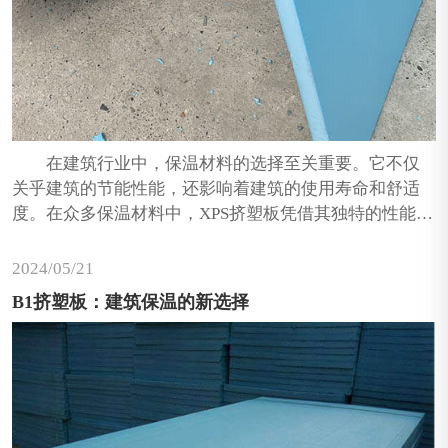
在建筑行业中，保温材料的选择至关重要。它不仅
关乎建筑的节能性能，还影响着建筑的使用寿命和舒适
度。在众多保温材料中，XPS挤塑板凭借其独特的性能，
逐渐成为了市场上的热门选择。今天，跟着武汉XPS挤塑
板厂家​来一起了解一下这种具有蜂窝状闭孔结构的XPS挤
2024/05
21
塑板。
B1挤塑板：建筑保温的新选择