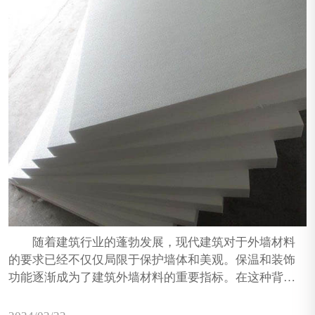
​ 随着建筑行业的蓬勃发展，现代建筑对于外墙材料
的要求已经不仅仅局限于保护墙体和美观。保温和装饰
功能逐渐成为了建筑外墙材料的重要指标。在这种背景
下，保温装饰一体板应运而生，它巧妙地融合了武汉挤
塑板的保温性能和装饰层的美化功能，为建筑外墙带来