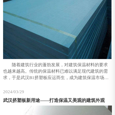
随着建筑行业的蓬勃发展，对建筑保温材料的要求
也越来越高。传统的保温材料已难以满足现代建筑的需
求，于是武汉B1挤塑板​应运而生，成为建筑保温市场的
新宠。那么，B1挤塑板究竟有何独特之处，使其在众多
保温材料中脱颖而出呢？
2024/03
29
武汉挤塑板新用途——打造保温又美观的建筑外观